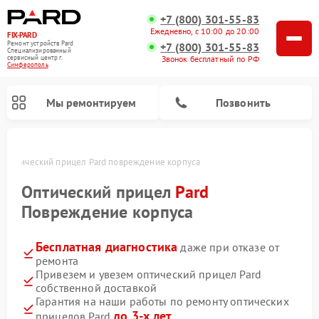
+7 (800) 301-55-83
Ежедневно, с 10:00 до 20:00
FIX-PARD
Ремонт устройств Pard
+7 (800) 301-55-83
Специализированный
Звонок бесплатный по РФ
cервисный центр г.
Симферополь
Мы ремонтируем
Позвонить
е
Оптический прицел Pard повреждение корпуса
Оптический прицел
Pard
Повреждение корпуса
Ремонт тепловизионных прицелов Pard
Ремонт прицелов ночного видения Pard
Ремонт цифровых монокуляров Pard
Бесплатная диагностика
даже при отказе от
ремонта
Привезем и увезем оптический прицел Pard
собственной доставкой
Гарантия на наши работы по ремонту оптических
до 3-х лет
прицелов Pard