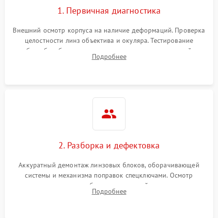
1. Первичная диагностика
Внешний осмотр корпуса на наличие деформаций. Проверка
целостности линз объектива и окуляра. Тестирование
работы барабанчиков ввода поправок, кольца отстройки
Подробнее
параллакса и зума. Выявление сколов, внутренних
загрязнений и нарушений герметичности.
2. Разборка и дефектовка
Аккуратный демонтаж линзовых блоков, оборачивающей
системы и механизма поправок спецключами. Осмотр
внутренних резьбовых соединений, пружин и
Подробнее
уплотнительных колец. Поиск причин люфта, смещения
точки попадания или заклинивания подвижных частей.