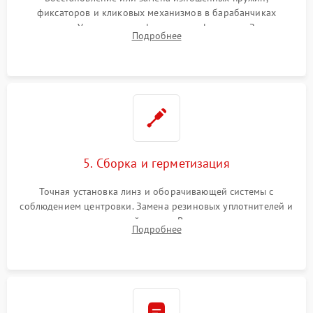
фиксаторов и кликовых механизмов в барабанчиках
поправок. Устранение люфтов в трансфокаторе. Замена
Подробнее
поврежденных линз, разбитой сетки или восстановление
контактов в цепи подсветки прицельной марки.
5. Сборка и герметизация
Точная установка линз и оборачивающей системы с
соблюдением центровки. Замена резиновых уплотнителей и
нанесение влагозащитной смазки. Вакуумирование корпуса
Подробнее
и заполнение его осушенным азотом или аргоном для
защиты линз от внутреннего запотевания.