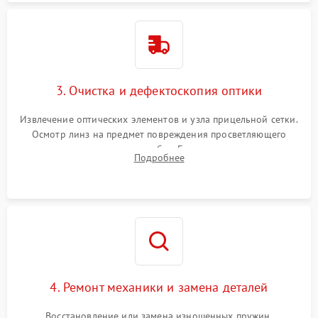
3. Очистка и дефектоскопия оптики
Извлечение оптических элементов и узла прицельной сетки.
Осмотр линз на предмет повреждения просветляющего
покрытия или появления грибка. Бережная очистка стекол
Подробнее
спецрастворами. Проверка целостности гравированной
сетки и модуля ее подсветки.
4. Ремонт механики и замена деталей
Восстановление или замена изношенных пружин,