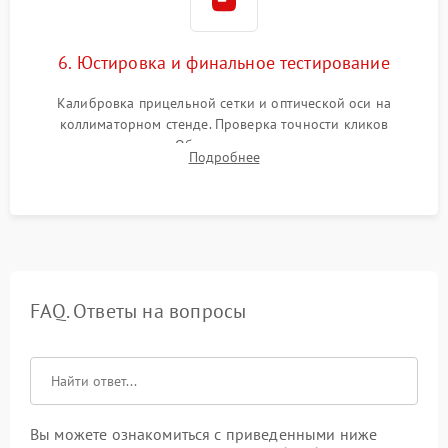
6. Юстировка и финальное тестирование
Калибровка прицельной сетки и оптической оси на
коллиматорном стенде. Проверка точности кликов
механизма поправок. Обязательное испытание прицела на
Подробнее
ударном стенде для проверки устойчивости к отдаче и
гарантии сохранения точки пристрелки.
FAQ. Ответы на вопросы
Вы можете ознакомиться с приведенными ниже