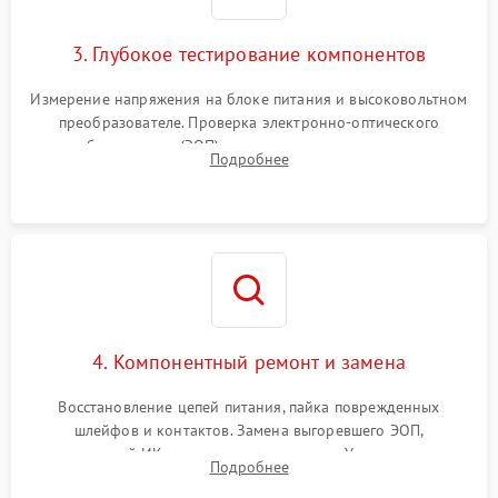
3. Глубокое тестирование компонентов
Измерение напряжения на блоке питания и высоковольтном
преобразователе. Проверка электронно-оптического
преобразователя (ЭОП) на стенде на предмет эмиссии,
Подробнее
шумов и засветок. Диагностика микросхем цифровых
моделей под микроскопом.
4. Компонентный ремонт и замена
Восстановление цепей питания, пайка поврежденных
шлейфов и контактов. Замена выгоревшего ЭОП,
неисправной ИК-подсветки или матрицы. Ультразвуковая
Подробнее
очистка плат и удаление загрязнений с линз объектива и