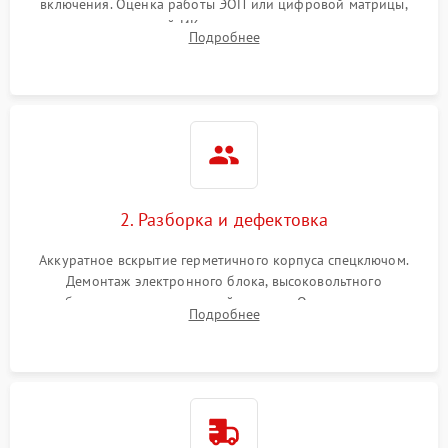
включения. Оценка работы ЭОП или цифровой матрицы,
проверка встроенной ИК-подсветки и механизма выверки
Подробнее
прицельной сетки. Выявление видимых дефектов оптики и
артефактов изображения.
2. Разборка и дефектовка
Аккуратное вскрытие герметичного корпуса спецключом.
Демонтаж электронного блока, высоковольтного
преобразователя и оптической системы. Осмотр контактов
Подробнее
на окисление и проверка целостности уплотнительных
колец влагозащиты.