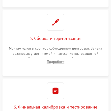
окуляра спецрастворами.
5. Сборка и герметизация
Монтаж узлов в корпус с соблюдением центровки. Замена
резиновых уплотнителей и нанесение влагозащитной
смазки. Заполнение внутреннего объема прицела
Подробнее
осушенным азотом для предотвращения запотевания оптики
при перепадах температур.
6. Финальная калибровка и тестирование