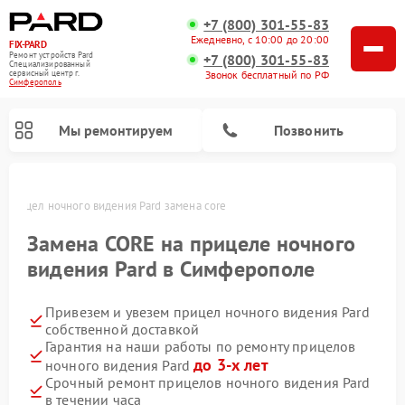
+7 (800) 301-55-83
Ежедневно, с 10:00 до 20:00
FIX-PARD
Ремонт устройств Pard
+7 (800) 301-55-83
Специализированный
Звонок бесплатный по РФ
cервисный центр г.
Симферополь
Мы ремонтируем
Позвонить
Прицел ночного видения Pard замена core
Замена CORE на прицеле ночного
видения Pard в Симферополе
Ремонт тепловизионных прицелов Pard
Ремонт оптических прицелов Pard
Ремонт цифровых монокуляров Pard
Привезем и увезем прицел ночного видения Pard
собственной доставкой
Гарантия на наши работы по ремонту прицелов
до 3-х лет
ночного видения Pard
Срочный ремонт прицелов ночного видения Pard
в течении часа