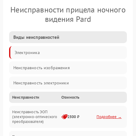
Неисправности прицела ночного
видения Pard
Виды неисправностей
Электроника
Неисправность изображения
Неисправность электроники
Неисправности
Стоимость
Механические повреждения
Неисправность ЭОП
Неисправность управления
(электронно-оптического
2500 ₽
Подробнее →
преобразователя)
Прочие неисправности