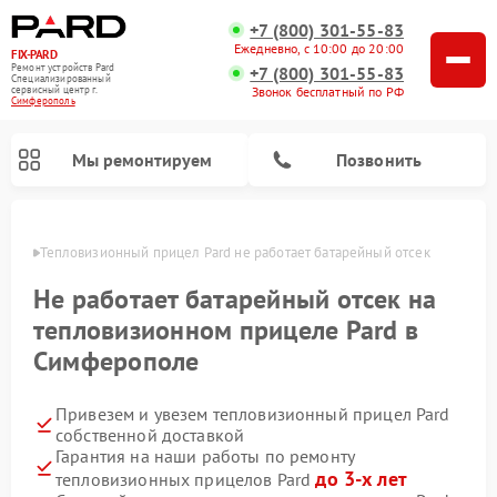
+7 (800) 301-55-83
Ежедневно, с 10:00 до 20:00
FIX-PARD
Ремонт устройств Pard
+7 (800) 301-55-83
Специализированный
Звонок бесплатный по РФ
cервисный центр г.
Симферополь
Мы ремонтируем
Позвонить
ополе
Тепловизионный прицел Pard не работает батарейный отсек 
Не работает батарейный отсек на
тепловизионном прицеле Pard в
Ремонт прицелов ночного видения Pard
Ремонт оптических прицелов Pard
Ремонт цифровых монокуляров Pard
Симферополе
Привезем и увезем тепловизионный прицел Pard
собственной доставкой
Гарантия на наши работы по ремонту
до 3-х лет
тепловизионных прицелов Pard