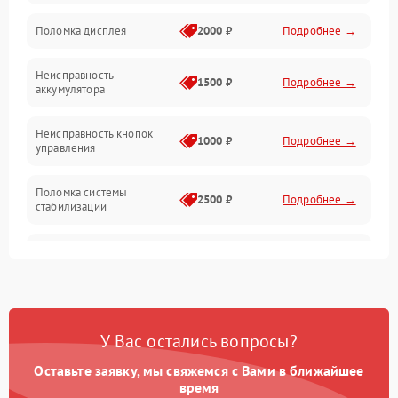
Юстировка
Поломка дисплея
2000 ₽
Подробнее →
Механические повреждения
Неисправность
1500 ₽
Подробнее →
аккумулятора
Оптика
Неисправность кнопок
1000 ₽
Подробнее →
управления
Поломка системы
2500 ₽
Подробнее →
стабилизации
Повреждение системы
2500 ₽
Подробнее →
записи
Неисправность системы
1500 ₽
Подробнее →
Wi-Fi
У Вас остались вопросы?
Поломка системы GPS
2000 ₽
Подробнее →
Оставьте заявку, мы свяжемся с Вами в ближайшее
время