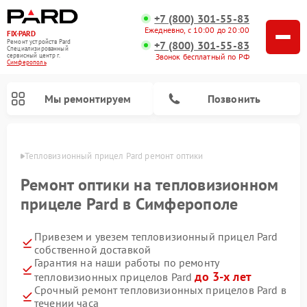
+7 (800) 301-55-83
Ежедневно, с 10:00 до 20:00
FIX-PARD
Ремонт устройств Pard
+7 (800) 301-55-83
Специализированный
Звонок бесплатный по РФ
cервисный центр г.
Симферополь
Мы ремонтируем
Позвонить
ополе
Тепловизионный прицел Pard ремонт оптики
Ремонт оптики на тепловизионном
прицеле Pard в Симферополе
Ремонт прицелов ночного видения Pard
Ремонт оптических прицелов Pard
Ремонт цифровых монокуляров Pard
Привезем и увезем тепловизионный прицел Pard
собственной доставкой
Гарантия на наши работы по ремонту
до 3-х лет
тепловизионных прицелов Pard
Срочный ремонт тепловизионных прицелов Pard в
течении часа