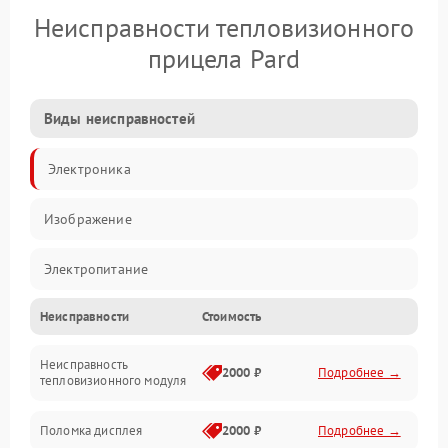
Неисправности тепловизионного
прицела Pard
Виды неисправностей
Электроника
Изображение
Электропитание
Неисправности
Стоимость
Измерения
Неисправность
Матрица
2000 ₽
Подробнее →
тепловизионного модуля
Юстировка
Поломка дисплея
2000 ₽
Подробнее →