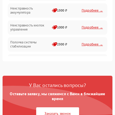
Механические повреждения
Неисправность
1500 ₽
Подробнее →
аккумулятора
Оптика
Неисправность кнопок
1000 ₽
Подробнее →
управления
Поломка системы
2500 ₽
Подробнее →
стабилизации
Повреждение системы
2500 ₽
Подробнее →
записи
Неисправность системы
1500 ₽
Подробнее →
Wi-Fi
У Вас остались вопросы?
Поломка системы GPS
2000 ₽
Подробнее →
Оставьте заявку, мы свяжемся с Вами в ближайшее
время
Повреждение системы
1500 ₽
Подробнее →
защиты от перегрузок
Заказать звонок