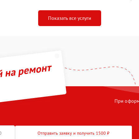
Показать все услуги
й на ремонт
При оформл
Отправить заявку и получить 1500 ₽