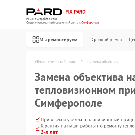
FIX-PARD
Ремонт устройств Pard
Специализированный cервисный центр г.
Симферополь
Мы ремонтируем
Срочный ремонт
Це
Pard в Симферополе
Тепловизионный прицел Pard замена объектива
Замена объектива н
тепловизионном при
Ремонт оптических прицелов Pard
Ремонт прицелов ночного видения Pard
Ремонт цифровых монокуляров Pard
Симферополе
Привезем и увезем тепловизионный прицел
Гарантия на наши работы по ремонту тепл
3-х лет