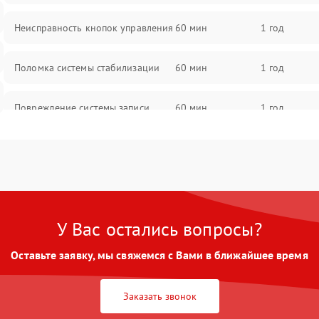
Неисправность кнопок управления
60 мин
1 год
Поломка системы стабилизации
60 мин
1 год
Повреждение системы записи
60 мин
1 год
Неисправность системы Wi-Fi
60 мин
1 год
Поломка системы GPS
60 мин
1 год
У Вас остались вопросы?
Повреждение системы защиты от
60 мин
1 год
перегрузок
Оставьте заявку, мы свяжемся с Вами в ближайшее время
Неисправность системы
60 мин
1 год
автоматического отключения
Заказать звонок