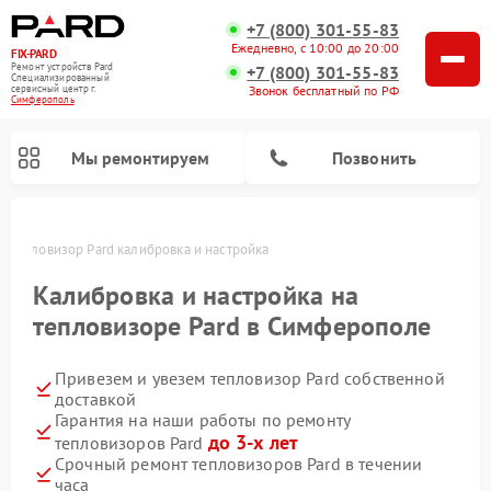
+7 (800) 301-55-83
Ежедневно, с 10:00 до 20:00
FIX-PARD
Ремонт устройств Pard
+7 (800) 301-55-83
Специализированный
Звонок бесплатный по РФ
cервисный центр г.
Симферополь
Мы ремонтируем
Позвонить
е
Тепловизор Pard калибровка и настройка
Калибровка и настройка на
тепловизоре Pard в Симферополе
Ремонт тепловизионных прицелов Pard
Ремонт оптических прицелов Pard
Ремонт прицелов ночного видения Pard
Ремонт цифровых монокуляров Pard
Привезем и увезем тепловизор Pard собственной
доставкой
Гарантия на наши работы по ремонту
до 3-х лет
тепловизоров Pard
Срочный ремонт тепловизоров Pard в течении
часа