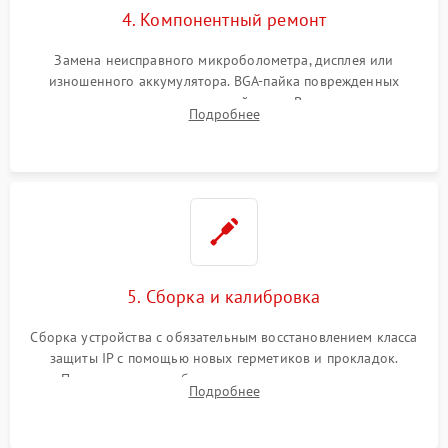
4. Компонентный ремонт
Замена неисправного микроболометра, дисплея или
изношенного аккумулятора. BGA-пайка поврежденных
контроллеров на материнской плате. Восстановление
Подробнее
разъемов и кнопок, замена поврежденных элементов
корпуса.
5. Сборка и калибровка
Сборка устройства с обязательным восстановлением класса
защиты IP с помощью новых герметиков и прокладок.
Программная калибровка матрицы по эталонному
Подробнее
абсолютно черному телу для точного измерения температур.