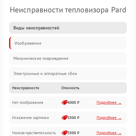
Неисправности тепловизора Pard
Виды неисправностей
Изображение
Механические повреждения
Электронные и аппаратные сбои
Неисправности
Стоимость
Неисправности сенсора и оптики
Нет изображения
4000 ₽
Подробнее →
Программные ошибки
Искажение картинки
3500 ₽
Подробнее →
Электропитание
Низкая чувствительность
3500 ₽
Подробнее →
Измерения