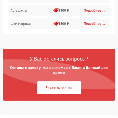
Артефакты
3500 ₽
Подробнее →
Матрица
Шум матрицы
3500 ₽
Подробнее →
Проблемы питания
Температурные проблемы
Сбои коммуникаций и интерфейсов
У Вас остались вопросы?
Программные сбои
Оставьте заявку, мы свяжемся с Вами в ближайшее
время
Проблемы с объективом
Заказать звонок
Экран (дисплей)