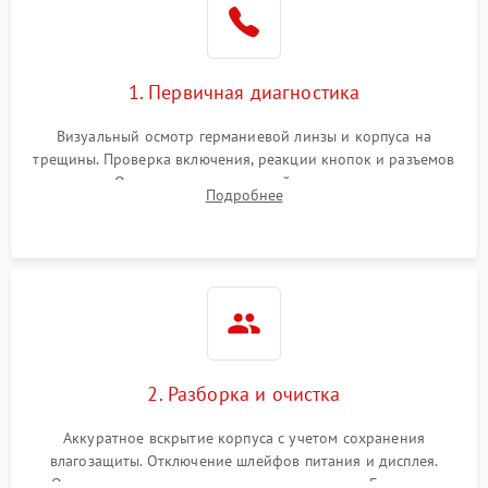
1. Первичная диагностика
Визуальный осмотр германиевой линзы и корпуса на
трещины. Проверка включения, реакции кнопок и разъемов
зарядки. Оценка вывода тепловой сигнатуры на экран,
Подробнее
проверка базовых функций и считывание системных
ошибок.
2. Разборка и очистка
Аккуратное вскрытие корпуса с учетом сохранения
влагозащиты. Отключение шлейфов питания и дисплея.
Очистка внутренних плат от окислов и пыли. Бережная