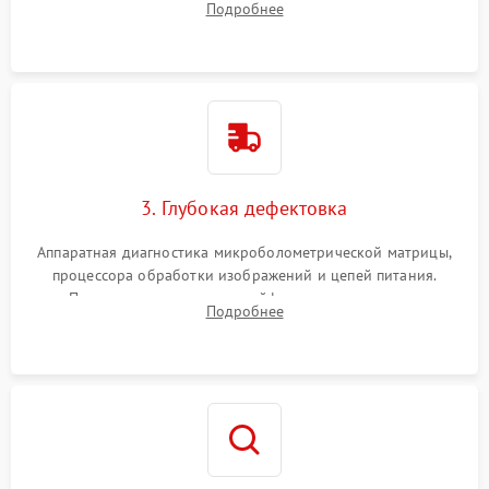
Подробнее
обработка германиевого объектива специализированными
растворами.
3. Глубокая дефектовка
Аппаратная диагностика микроболометрической матрицы,
процессора обработки изображений и цепей питания.
Проверка целостности шлейфов, модуля памяти и
Подробнее
интерфейсов связи. Выявление сгоревших SMD-компонентов
на плате.