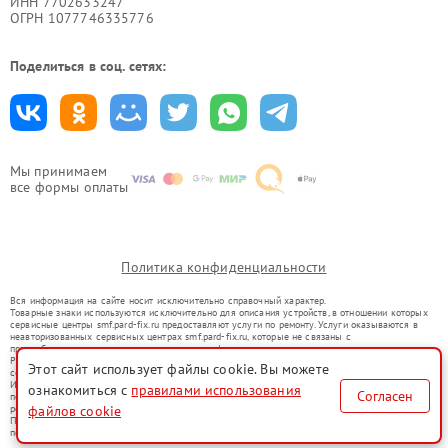
ИНН 7702633247
ОГРН 1077746335776
Поделиться в соц. сетях:
Мы принимаем
все формы оплаты
Политика конфиденциальности
Вся информация на сайте носит исключительно справочный характер.
Товарные знаки используются исключительно для описания устройств, в отношении которых
сервисные центры smf.pard-fix.ru предоставляют услуги по ремонту. Услуги оказываются в
неавторизованных сервисных центрах smf.pard-fix.ru, которые не связаны с
правообладателями товарных знаков или их официальными представителями.
Ремонт осуществляется для устройств, уже введенных в гражданский оборот в соответствии
Этот сайт использует файлы cookie. Вы можете
со статьей 1487 ГК РФ.
Использование товарных знаков не преследует цели индивидуализации услуг или введения
ознакомиться с
правилами использования
Согласен
потребителей в заблуждение, а служит для информирования о предоставляемых услугах по
файлов cookie
ремонту техники указанных брендов.
Представленная на сайте информация не является публичной офертой, определяемой
положениями Статьи 437(2) Гражданского кодекса РФ